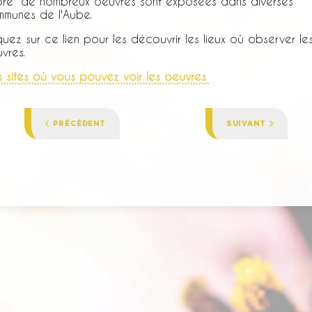
pré" de nombreux oeuvres sont exposées dans diverses
munes de l'Aube.
quez sur ce lien pour les découvrir les lieux où observer le
vres.
s sites où vous pouvez voir les oeuvres
ARTICLE PRÉCÉDENT : DON DU SANG
ARTICLE SUIVANT 
PRÉCÉDENT
SUIVANT