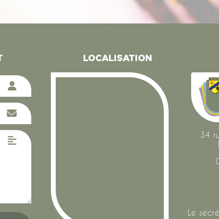
T
LOCALISATION
34 r
Le secré