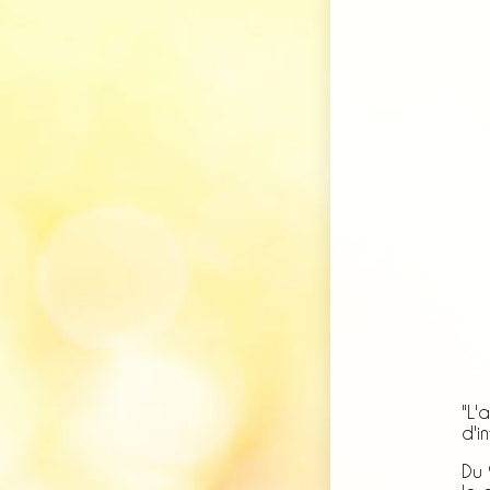
"L'
d'i
Du 