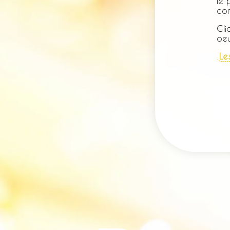
le 
com
Cli
oeu
Le