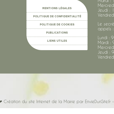
Mardi : 
Mercredi
MENTIONS LÉGALES
Jeudi : 
Vendredi
POLITIQUE DE CONFIDENTIALITÉ
Le secré
POLITIQUE DE COOKIES
appels :
PUBLICATIONS
Lundi : 
LIENS UTILES
Mardi : 
Mercredi
Jeudi : 
Vendredi
Création du site Internet de la Mairie par EnvieDunSite.fr -