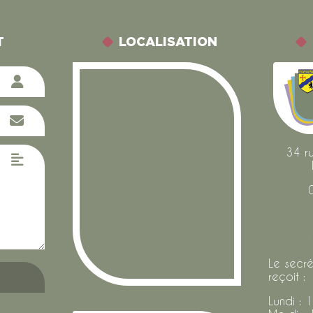
T
LOCALISATION
34 r
Le secré
reçoit :
Lundi : 