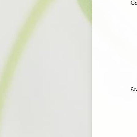
Ga
Ps