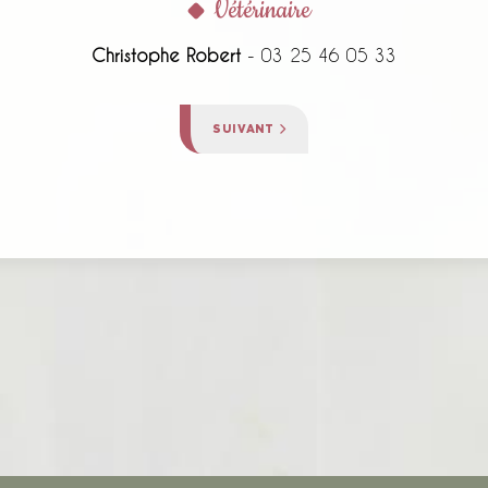
Vétérinaire
Christophe Robert
- 03 25 46 05 33
ARTICLE SUIVANT : CABINET D'INFIRM
SUIVANT