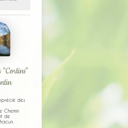
 "Cortins"
ntin
apprécié des
e Chemin
it de
chacun.