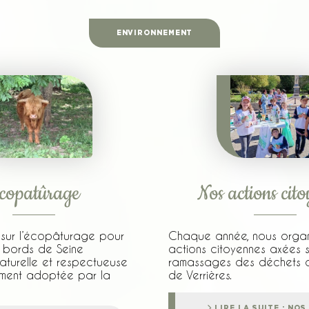
ENVIRONNEMENT
copatûrage
Nos actions cit
e sur l’écopâturage pour
Chaque année, nous organ
s bords de Seine
actions citoyennes axées s
naturelle et respectueuse
ramassages des déchets d
ement adoptée par la
de Verrières.
LIRE LA SUITE : NO