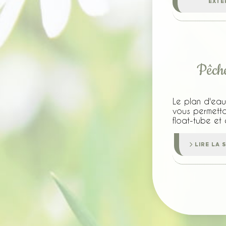
EXTÉ
Pêch
Le plan d'eau 
vous permett
float-tube et
LIRE LA S